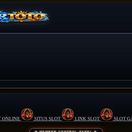
T ONLINE
SITUS SLOT
LINK SLOT
SLOT G