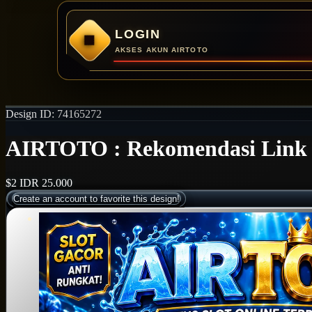
LOGIN
◆
AKSES AKUN AIRTOTO
Design ID: 74165272
AIRTOTO : Rekomendasi Link 
$2
IDR 25.000
Create an account to favorite this design!